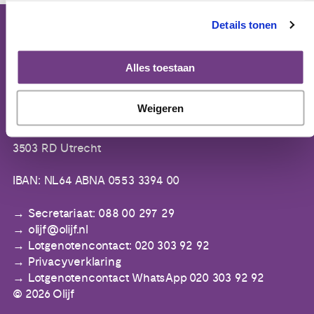
Details tonen
Bezoekadres (op afspraak):
Domus Medica
Alles toestaan
Mercatorlaan 1200 (6e etage)
3528 BL Utrecht
Weigeren
Postbus 8152
3503 RD Utrecht
IBAN: NL64 ABNA 0553 3394 00
Secretariaat: 088 00 297 29
olijf@olijf.nl
Lotgenotencontact: 020 303 92 92
Privacyverklaring
Lotgenotencontact WhatsApp 020 303 92 92
© 2026 Olijf