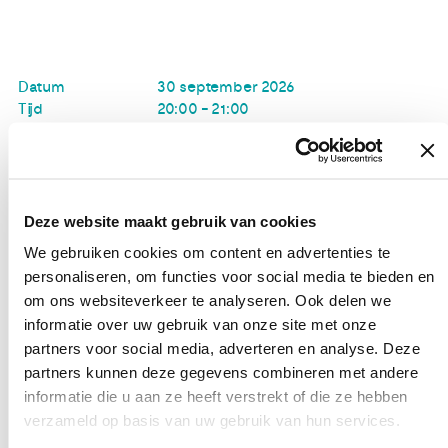
Publicaties
Datum
30 september 2026
Ervaringsdeskundigheid
Tijd
20:00 - 21:00
Locatie
Online
Over ons
We verdelen de vrouwen over twee groepen: een groep
Contact
Deze website maakt gebruik van cookies
vrouwen die er recent mee te maken heeft gehad en een
We gebruiken cookies om content en advertenties te
groep vrouwen bij wie het wat langer is geleden. Iedereen
personaliseren, om functies voor social media te bieden en
is dus welkom, dus ook als het al wat langer is geleden!
om ons websiteverkeer te analyseren. Ook delen we
informatie over uw gebruik van onze site met onze
partners voor social media, adverteren en analyse. Deze
partners kunnen deze gegevens combineren met andere
informatie die u aan ze heeft verstrekt of die ze hebben
verzameld op basis van uw gebruik van hun services.