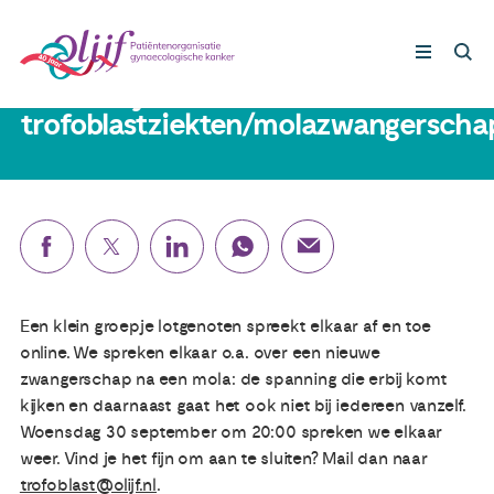
30 september 2026
Online bijeenkomst over
trofoblastziekten/molazwangerscha
Gynaecologische kankers
Lotgenoten
Leven met/na kanker
Een klein groepje lotgenoten spreekt elkaar af en toe
Steun ons
online. We spreken elkaar o.a. over een nieuwe
zwangerschap na een mola: de spanning die erbij komt
kijken en daarnaast gaat het ook niet bij iedereen vanzelf.
Nieuws
Woensdag 30 september om 20:00 spreken we elkaar
weer. Vind je het fijn om aan te sluiten? Mail dan naar
Agenda
trofoblast@olijf.nl
.