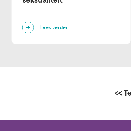
seksualiteit
Lees verder
<< T