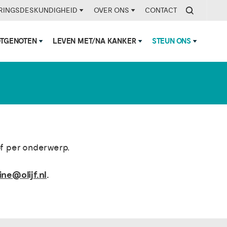
RINGSDESKUNDIGHEID
OVER ONS
CONTACT
OTGENOTEN
LEVEN MET/NA KANKER
STEUN ONS
of per onderwerp.
ine@olijf.nl
.