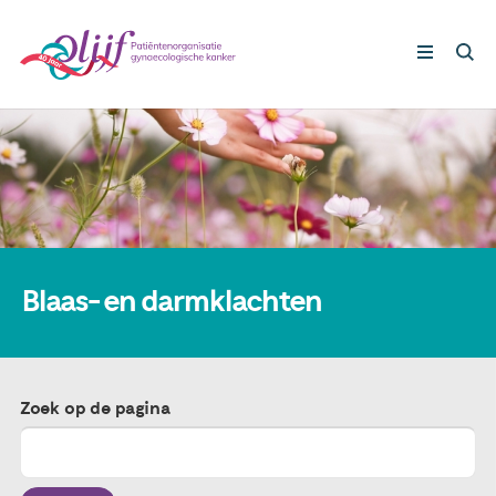
Gynaecologische kankers
Lotgenoten
Leven met/na kanker
Blaas- en darmklachten
Steun ons
Zoek op de pagina
Nieuws
Agenda