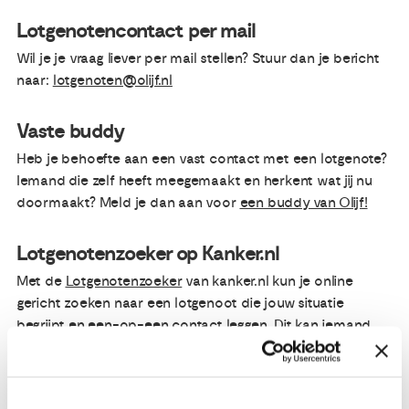
Lotgenotencontact per mail
Wil je je vraag liever per mail stellen? Stuur dan je bericht
naar:
lotgenoten@olijf.nl
Vaste buddy
Heb je behoefte aan een vast contact met een lotgenote?
Iemand die zelf heeft meegemaakt en herkent wat jij nu
doormaakt? Meld je dan aan voor
een buddy van Olijf!
Lotgenotenzoeker op Kanker.nl
Met de
Lotgenotenzoeker
van kanker.nl kun je online
gericht zoeken naar een lotgenoot die jouw situatie
begrijpt en een-op-een contact leggen. Dit kan iemand
zijn die dezelfde behandeling heeft ondergaan als jij, of die
tegen dezelfde problemen aanloopt. Ook kun je filteren
op bijvoorbeeld regio of leeftijd. De lotgenotenzoeker is