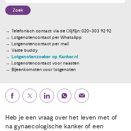
Zoek
Publicaties
Ervaringsdeskundigheid
Telefonisch contact via de Olijflijn: 020-303 92 92
Lotgenotencontact per WhatsApp
Lotgenotencontact per mail
Over ons
Vaste buddy
Lotgenotenzoeker op Kanker.nl
Lotgenotencontact voor naasten
Contact
Bijeenkomsten voor lotgenoten
Heb je een vraag over het leven met of
na gynaecologische kanker of een