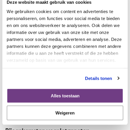
niet alleen voor mensen met kanker, ook naasten en
Deze website maakt gebruik van cookies
nabestaanden kunnen er zoeken naar een lotgenoot.
We gebruiken cookies om content en advertenties te
personaliseren, om functies voor social media te bieden
Op
kanker.nl/lotgenotenzoeker
lees je meer en kun je
en om ons websiteverkeer te analyseren. Ook delen we
direct proberen hoe het werkt.
informatie over uw gebruik van onze site met onze
partners voor social media, adverteren en analyse. Deze
partners kunnen deze gegevens combineren met andere
Lotgenotencontact voor naasten
informatie die u aan ze heeft verstrekt of die ze hebben
Ben jij een naaste van een vrouw met gynaecologische
verzameld op basis van uw gebruik van hun services.
kanker en heb je behoefte aan contact met iemand die
herkent wat jij doormaakt? Maak dan gebruik van ons
lotgenotencontact voor naasten! Je kunt ons mailen via
Details tonen
naasten@olijf.nl
. Wij nemen dan contact met je op om te
horen waar jij behoefte aan hebt.
Alles toestaan
Veel informatie voor en ervaringsverhalen van naasten
Weigeren
vind je op onze
pagina voor naasten
.