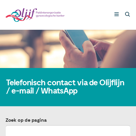
Gynaecologische kankers
Lotgenoten
Leven met/na kanker
Telefonisch contact via de Olijflijn
/ e-mail / WhatsApp
Steun ons
Nieuws
Zoek op de pagina
Agenda