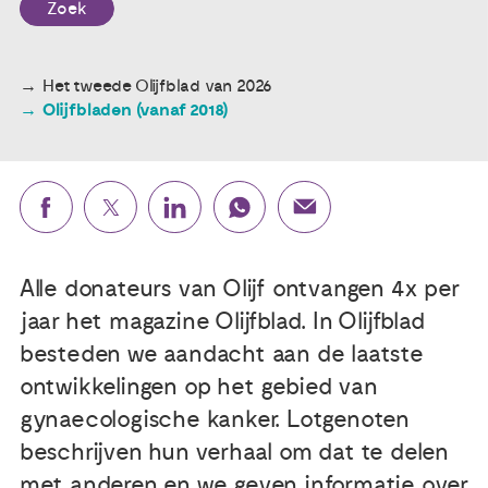
Zoek
Publicaties
Het tweede Olijfblad van 2026
Olijfbladen (vanaf 2018)
Ervaringsdeskundigheid
Over ons
Contact
Alle donateurs van Olijf ontvangen 4x per
jaar het magazine Olijfblad. In Olijfblad
besteden we aandacht aan de laatste
ontwikkelingen op het gebied van
gynaecologische kanker. Lotgenoten
beschrijven hun verhaal om dat te delen
met anderen en we geven informatie over