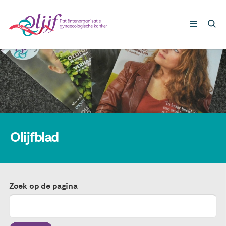
Gynaecologische kankers
Lotgenoten
Leven met/na kanker
Olijfblad
Steun ons
Zoek op de pagina
Nieuws
Agenda