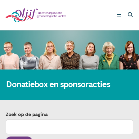
Gynaecologische kankers
Lotgenoten
Leven met/na kanker
Donatiebox en sponsoracties
Steun ons
Zoek op de pagina
Nieuws
Agenda