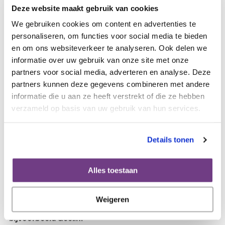
3394 00. Vermeld erbij: Donatiebox [jouw naam].
Deze website maakt gebruik van cookies
We gebruiken cookies om content en advertenties te
Kunnen mensen ook geld overmaken?
personaliseren, om functies voor social media te bieden
Tegenwoordig hebben veel mensen geen contact geld
en om ons websiteverkeer te analyseren. Ook delen we
meer bij zich. Daarom staat op de donatiebox een QR
informatie over uw gebruik van onze site met onze
code naar Tikkie. Hiermee kan iemand eenvoudig een zelf
partners voor social media, adverteren en analyse. Deze
gekozen bedrag via Tikkie aan Olijf doneren.
partners kunnen deze gegevens combineren met andere
informatie die u aan ze heeft verstrekt of die ze hebben
Hoe vraag ik de donatiebox aan?
verzameld op basis van uw gebruik van hun services.
Bestellen kan via een mailtje naar
online@olijf.nl
.
Let op!
De donatiebox kan niet op slot en is dus niet
Details tonen
beveiligd. Gebruik de box alleen in een privéomgeving en
bij mensen die je vertrouwt
Alles toestaan
Inzamelingsactie via Geef.nl
Weigeren
Start je eigen inzamelingsactie voor Olijf op
bijvoorbeeld Geef.nl