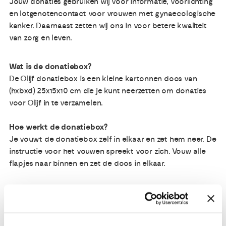
Jouw donaties gebruiken wij voor informatie, voorlichting
en lotgenotencontact voor vrouwen met gynaecologische
kanker. Daarnaast zetten wij ons in voor betere kwaliteit
van zorg en leven.
Wat is de donatiebox?
De Olijf donatiebox is een kleine kartonnen doos van
(hxbxd) 25x15x10 cm die je kunt neerzetten om donaties
voor Olijf in te verzamelen.
Hoe werkt de donatiebox?
Je vouwt de donatiebox zelf in elkaar en zet hem neer. De
instructie voor het vouwen spreekt voor zich. Vouw alle
flapjes naar binnen en zet de doos in elkaar.
Hoe komt het geld bij Olijf?
Na het feestje of de uitvaart tel je zelf het geld en maak je
het over aan Olijf op rekeningnummer NL64 ABNA 0553