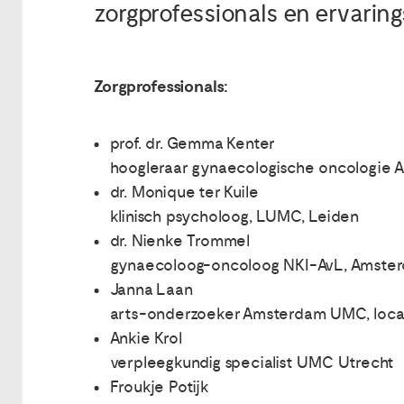
zorgprofessionals en ervarin
Zorgprofessionals:
prof. dr. Gemma Kenter
hoogleraar gynaecologische oncologie 
dr. Monique ter Kuile
klinisch psycholoog, LUMC, Leiden
dr. Nienke Trommel
gynaecoloog-oncoloog NKI-AvL, Amste
Janna Laan
arts-onderzoeker Amsterdam UMC, loc
Ankie Krol
verpleegkundig specialist UMC Utrecht
Froukje Potijk