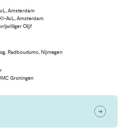
-AvL, Amsterdam
 NKI-AvL, Amsterdam
jwilliger Olijf
oog, Radboudumc, Nijmegen
r
 UMC Groningen