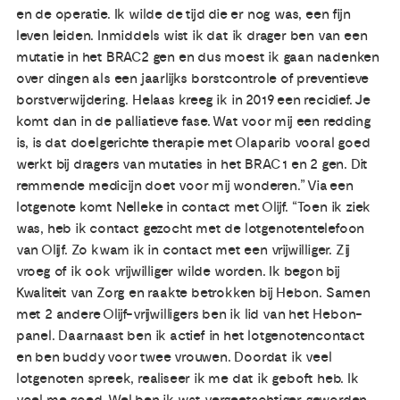
en de operatie. Ik wilde de tijd die er nog was, een fijn
leven leiden. Inmiddels wist ik dat ik drager ben van een
mutatie in het BRAC2 gen en dus moest ik gaan nadenken
over dingen als een jaarlijks borstcontrole of preventieve
borstverwijdering. Helaas kreeg ik in 2019 een recidief. Je
komt dan in de palliatieve fase. Wat voor mij een redding
is, is dat doelgerichte therapie met Olaparib vooral goed
werkt bij dragers van mutaties in het BRAC 1 en 2 gen. Dit
remmende medicijn doet voor mij wonderen.” Via een
lotgenote komt Nelleke in contact met Olijf. “Toen ik ziek
was, heb ik contact gezocht met de lotgenotentelefoon
van Olijf. Zo kwam ik in contact met een vrijwilliger. Zij
vroeg of ik ook vrijwilliger wilde worden. Ik begon bij
Kwaliteit van Zorg en raakte betrokken bij Hebon. Samen
met 2 andere Olijf-vrijwilligers ben ik lid van het Hebon-
panel. Daarnaast ben ik actief in het lotgenotencontact
en ben buddy voor twee vrouwen. Doordat ik veel
lotgenoten spreek, realiseer ik me dat ik geboft heb. Ik