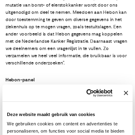
mutatie van borst- of eierstokkanker wordt door ons
uitgenodigd om deel te nemen. Meedoen aan Hebon kan
door toestemming te geven om diverse gegevens in het
ziekenhuis op te mogen vragen, zoals testuitslagen. Een
ander voorbeeld is dat Hebon gegevens mag koppelen
met de Nederlandse Kanker Registratie. Daarnaast vragen
we deelnemers om een vragenlijst in te vullen. Zo
verzamelen we heel veel informatie, die bruikbaar is voor
verschillende onderzoeken”.
Hebon-panel
Nelleke is lid van het Hebon-panel. Dat panel bestaat uit
vrouwen die allemaal bij de klinisch geneticus zijn geweest
met een adviesvraag over erfelijke borst- en
eierstokkanker en die een genetische test hebben gedaan.
Deze website maakt gebruik van cookies
Ze hoeven niet zelf patiënt te zijn (geweest) of een foutje in
het DNA te hebben (dus een pathogene variant van kanker
We gebruiken cookies om content en advertenties te
te hebben). “De betrokkenheid bij het Hebon-panel van
personaliseren, om functies voor social media te bieden