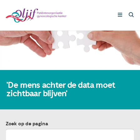
Gynaecologische kankers
Lotgenoten
Leven met/na kanker
'De mens achter de data moet
zichtbaar blijven'
Steun ons
Nieuws
Zoek op de pagina
Agenda