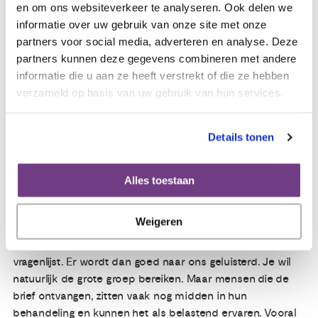
mensen zoals Nelleke, is heel waardevol en wordt
en om ons websiteverkeer te analyseren. Ook delen we
gewaardeerd”, zegt Rosa. Dat merkt ook Nelleke: “Er is
informatie over uw gebruik van onze site met onze
altijd ruimte voor een goed gesprek tussen de mensen van
partners voor social media, adverteren en analyse. Deze
Hebon en de ervaringsdeskundigen in het panel. Het
partners kunnen deze gegevens combineren met andere
vraagt wel een bepaalde nieuwsgierigheid en
informatie die u aan ze heeft verstrekt of die ze hebben
betrokkenheid. Want een onderzoek lezen is een vak
verzameld op basis van uw gebruik van hun services.
apart. Ik dacht ‘ik snap er niks van, wat moet ik hier nu
van vinden’, maar inmiddels gaat het me goed af. Vanuit
Details tonen
Olijf ga ik starten met een cursus
patiëntparticipatie in
onderzoeken en het beoordelen van
onderzoeksvoorstellen
. Zo kan ik een nog betere bijdrage
Alles toestaan
leveren. Fijn, want ik weet inmiddels dat mijn
ervaringsdeskundigheid net zo belangrijk is als medisch-
Weigeren
technisch inzicht. Hebon erkent dat gelukkig ook. Zo
hebben we veel gesproken over de familiebrief en de
vragenlijst. Er wordt dan goed naar ons geluisterd. Je wil
natuurlijk de grote groep bereiken. Maar mensen die de
brief ontvangen, zitten vaak nog midden in hun
behandeling en kunnen het als belastend ervaren. Vooral