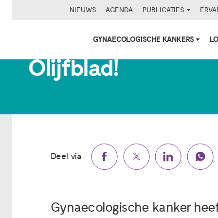
NIEUWS
AGENDA
PUBLICATIES
ERVA
Ontvang jouw grat
GYNAECOLOGISCHE KANKERS
L
Olijfblad!
Deel via
Gynaecologische kanker heeft 