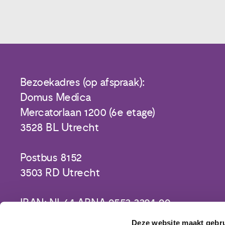
Bezoekadres (op afspraak):
Domus Medica
Mercatorlaan 1200 (6e etage)
3528 BL Utrecht
Postbus 8152
3503 RD Utrecht
IBAN: NL64 ABNA 0553 3394 00
Deze website maakt gebru