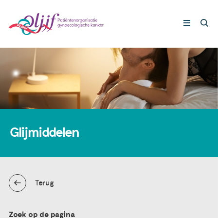
Gynaecologische kankers
Lotgenoten
Leven met/na kanker
Glijmiddelen
Steun ons
Terug
Nieuws
Agenda
Zoek op de pagina