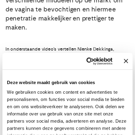
verschillende middelen op de markt om
de vagina te bevochtigen en hiermee
penetratie makkelijker en prettiger te
maken.
In onderstaande video's vertellen Nienke Dekkinga,
consulent seksuele gezondheid, ACT & Psychosociaal
therapeut en te bereiken via
bespreekhetmetzorg.nl
en
Brigitte Klop, productspecialist, over de verschillende
(glij)middelen.
Deze website maakt gebruik van cookies
We gebruiken cookies om content en advertenties te
Video: Kun je iets doen aan een droge
personaliseren, om functies voor social media te bieden
vagina?
en om ons websiteverkeer te analyseren. Ook delen we
informatie over uw gebruik van onze site met onze
partners voor social media, adverteren en analyse. Deze
partners kunnen deze gegevens combineren met andere