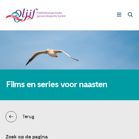
Gynaecologische kankers
Lotgenoten
Leven met/na kanker
Films en series voor naasten
Steun ons
Terug
Nieuws
Agenda
Zoek op de pagina