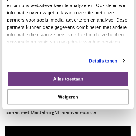
mantelzorger echt los te zien van jouw rol als partner. Je
en om ons websiteverkeer te analyseren. Ook delen we
kunt bijvoorbeeld iets anders aantrekken tijdens de
informatie over uw gebruik van onze site met onze
verzorging of deze niet in de slaapkamer doen. Het is ook
partners voor social media, adverteren en analyse. Deze
goed om te weten dat je niet alle zorgtaken op je hoeft te
partners kunnen deze gegevens combineren met andere
nemen. Voor bijvoorbeeld het verwisselen van
informatie die u aan ze heeft verstrekt of die ze hebben
incontinentiemateriaal of katheters kun je ook
verzameld op basis van uw gebruik van hun services.
professionele hulp inschakelen.
Details tonen
Meer informatie en goede tips
vind je op sickandsex.nl
Alles toestaan
Weigeren
Bekijk ook de animatievideo hieronder, die Sick and Seks
samen met MantelzorgNL hierover maakte.