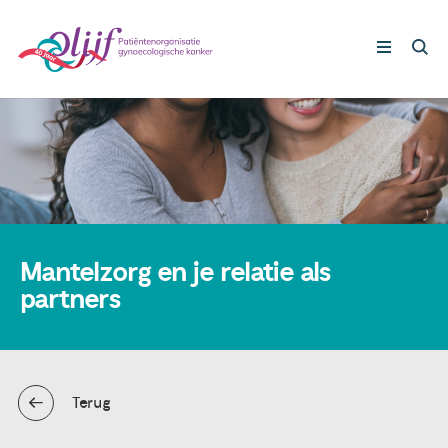
Gynaecologische kankers
Lotgenoten
Leven met/na kanker
Mantelzorg en je relatie als
partners
Steun ons
Nieuws
Terug
Agenda