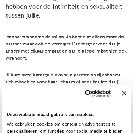
hebben voor de intimiteit en seksualiteit
tussen jullie.
Ineens veranderen de rollen. Je bent niet alleen meer de
partner, maar ook de verzorger. Dat zorgt ervoor dat je
anders met elkaar omgaat en dat je allebei misschien ook
verandert.
Jij kunt extra bezorgd zijn over je partner en zij schaamt
zich misschien voor haar lichaam of voor het feit dat jij
haar verzorgt.
Het is belangrijk om hierover te praten, maar soms is dat
niet zo eenvoudig.
Deze website maakt gebruik van cookies
We gebruiken cookies om content en advertenties te
Het kan bijvoorbeeld helpen om de taken als
personaliseren, om functies voor social media te bieden