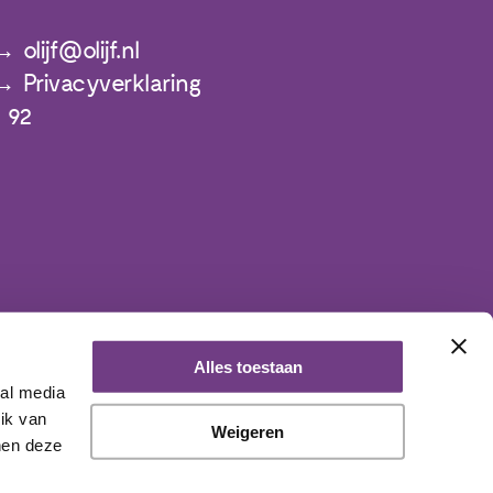
olijf@olijf.nl
Privacyverklaring
 92
Alles toestaan
ial media
ik van
Weigeren
nen deze