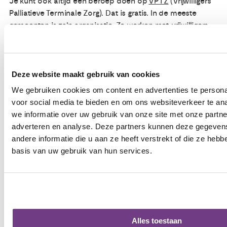
Je kunt ook altijd een beroep doen op
VPTZ
(Vrijwilligers
Palliatieve Terminale Zorg). Dat is gratis. In de meeste
gemeenten is zo'n organisatie. Ze werken met vrijwilligers
die zowel dag als nacht ondersteuning kunnen bieden.
Podcast met Danielle Hurkmans, Verpleegkundig
Deze website maakt gebruik van cookies
Consulent Ondersteunende en Palliatieve Zorg in het
Catharina Ziekenhuis in Eindhoven.
We gebruiken cookies om content en advertenties te persona
voor social media te bieden en om ons websiteverkeer te an
we informatie over uw gebruik van onze site met onze partne
In deze podcast vertelt Danielle Hurkmans over de rol van
adverteren en analyse. Deze partners kunnen deze gegeve
palliatieve team, dat meer gaat over leven dan over de
andere informatie die u aan ze heeft verstrekt of die ze heb
dood. Ze vertelt dat zowel patiënten als naasten een
basis van uw gebruik van hun services.
beroep op het team kunnen doen. Verder legt Danielle uit
wat het palliatieve team voor naasten kan betekenen, ook
als de patiënt al is overleden. Tenslotte legt ze uit hoe het
natuurlijke stervensproces vaak verloopt en wanneer
wel/geen palliatieve sedatie of euthanasie kan worden
uitgevoerd.
Alles toestaan