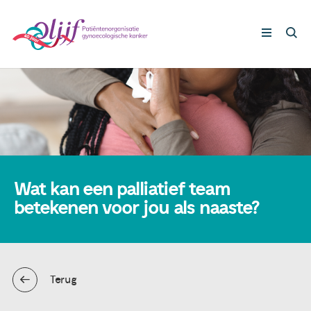
Gynaecologische kankers
Lotgenoten
Leven met/na kanker
Wat kan een palliatief team
betekenen voor jou als naaste?
Steun ons
Nieuws
Terug
Agenda