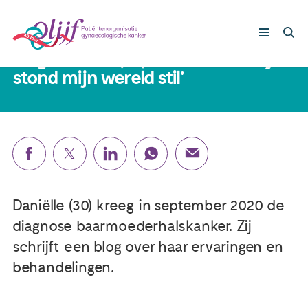
5 januari 2021
Blog Daniëlle (30): 'Na 1 telefoontje
stond mijn wereld stil'
Gynaecologische kankers
Lotgenoten
Leven met/na kanker
Daniëlle (30) kreeg in september 2020 de
Steun ons
diagnose baarmoederhalskanker. Zij
schrijft een blog over haar ervaringen en
Nieuws
behandelingen.
Agenda