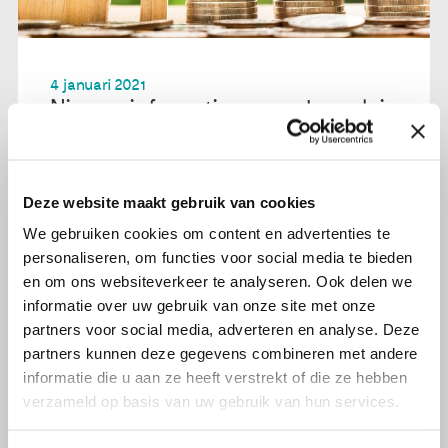
4 januari 2021
Nieuwe informatie over schone lei-
regeling ex-kankerpatiënt op nfk.nl
Lees verder
Deze website maakt gebruik van cookies
We gebruiken cookies om content en advertenties te
personaliseren, om functies voor social media te bieden
en om ons websiteverkeer te analyseren. Ook delen we
informatie over uw gebruik van onze site met onze
partners voor social media, adverteren en analyse. Deze
partners kunnen deze gegevens combineren met andere
informatie die u aan ze heeft verstrekt of die ze hebben
verzameld op basis van uw gebruik van hun services.