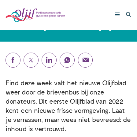
22 maart 2022
Een nieuw jaar. Een nieuw jasje.
Gynaecologische kankers
Lotgenoten
Leven met/na kanker
Eind deze week valt het nieuwe Olijfblad
weer door de brievenbus bij onze
Steun ons
donateurs. Dit eerste Olijfblad van 2022
kent een nieuwe frisse vormgeving. Laat
Nieuws
je verrassen, maar wees niet bevreesd: de
inhoud is vertrouwd.
Agenda