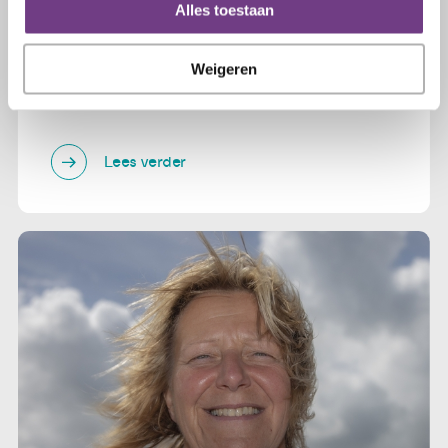
Alles toestaan
20 september 2021
Weigeren
Jolanda loopt de Deur tot Deurloop
uit!
Lees verder