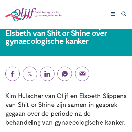
30 september 2021
Gesprek tussen Kim van Olijf en
Elsbeth van Shit or Shine over
gynaecologische kanker
Gynaecologische kankers
Lotgenoten
Leven met/na kanker
Steun ons
Kim Hulscher van Olijf en Elsbeth Slippens
van Shit or Shine zijn samen in gesprek
Nieuws
gegaan over de periode na de
behandeling van gynaecologische kanker.
Agenda