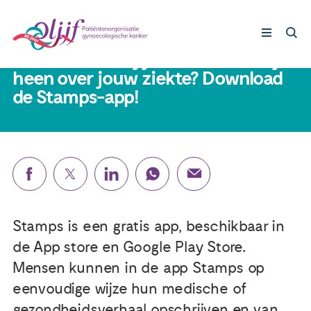
12 mei 2022
Hoe informeer jij de mensen om je
heen over jouw ziekte? Download
de Stamps-app!
Gynaecologische kankers
Lotgenoten
Leven met/na kanker
Steun ons
Stamps is een gratis app, beschikbaar in
de App store en Google Play Store.
Nieuws
Mensen kunnen in de app Stamps op
eenvoudige wijze hun medische of
Agenda
gezondheidsverhaal opschrijven en van