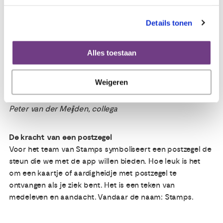
om contact te houden. Ik bleef op de hoogte en kon
reageren zonder het gevoel te hebben dat ik mezelf
Details tonen
opdring of in de privésfeer binnendring. Het was juist
handig om, waar dan ook ter wereld, heel snel de laatste
stand van zaken te kunnen lezen en te reageren. Met een
Alles toestaan
kort berichtje of een emoticon, gewoon ff laten weten dat
je er nog bent en dat je natuurlijk aan iemand denkt, dat
Weigeren
was voor mij heel waardevol en voor degene die het
betreft vast ook een hele steun.
Peter van der Meijden, collega
De kracht van een postzegel
Voor het team van Stamps symboliseert een postzegel de
steun die we met de app willen bieden. Hoe leuk is het
om een kaartje of aardigheidje met postzegel te
ontvangen als je ziek bent. Het is een teken van
medeleven en aandacht. Vandaar de naam: Stamps.