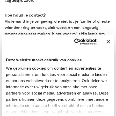
Logtestijn, zoon.
Hoe houd je contact?
Als iemand in je omgeving, die niet tot je familie of directe
vriendenkring behoort, ziek wordt en een langdurig
proces door gaat maken, is het voor mij altijd lastig om
contact te blijven houden. Niet omdat ik zo’n hork ben,
denk ik; eerder omdat ik al snel denk dat een ziekte heel
erg privé is en iemand het druk genoeg heeft met
herstellen en vrienden en familie op de hoogte houden.
Deze website maakt gebruik van cookies
Zo iemand zit er in mijn gedachten niet op te wachten om
We gebruiken cookies om content en advertenties te
allerlei “tweedelijns” contacten te onderhouden.
personaliseren, om functies voor social media te bieden
en om ons websiteverkeer te analyseren. Ook delen we
Dat is eigenlijk vreemd, want als ik er echt goed over
informatie over uw gebruik van onze site met onze
nadenk, zal bijna iedereen het waarderen als er contact
partners voor social media, adverteren en analyse. Deze
wordt gehouden, ook, of juist, als dat gebeurt door
partners kunnen deze gegevens combineren met andere
iemand die niet direct heel dichtbij staat. Ik heb gemerkt
informatie die u aan ze heeft verstrekt of die ze hebben
dat het volgen van iemand via een app mij enorm hielp
verzameld op basis van uw gebruik van hun services.