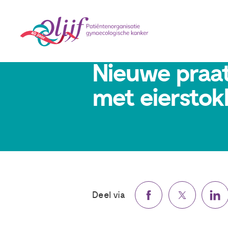
16 oktober 2025
Nieuwe praat
met eierstok
Deel via