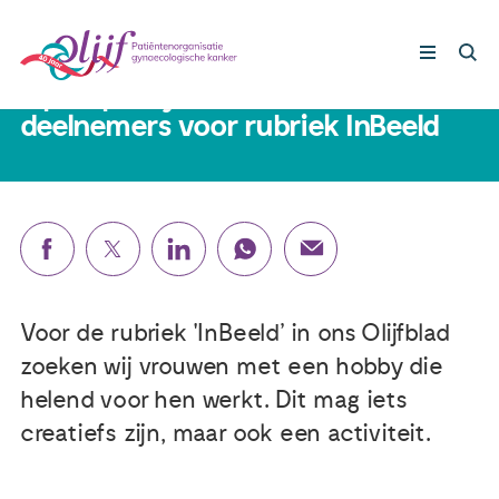
31 maart 2021
Oproep: Olijf zoekt nieuwe
deelnemers voor rubriek InBeeld
Gynaecologische kankers
Lotgenoten
Leven met/na kanker
Voor de rubriek 'InBeeld’ in ons Olijfblad
Steun ons
zoeken wij vrouwen met een hobby die
helend voor hen werkt. Dit mag iets
Nieuws
creatiefs zijn, maar ook een activiteit.
Agenda