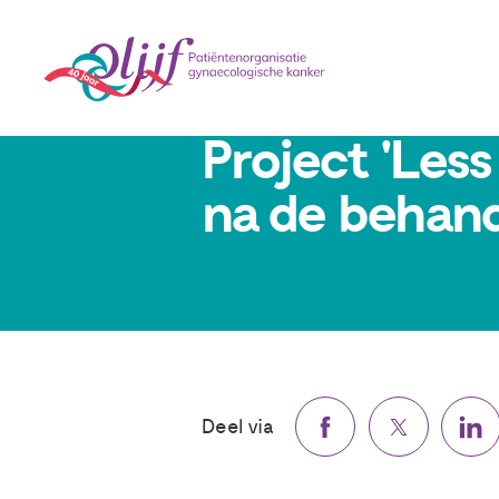
19 maart 2026
Project 'Less
na de behand
Deel via