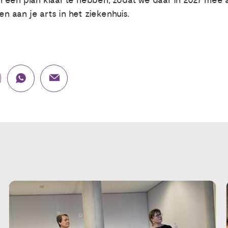
 een plan klaar te hebben, zodat we daar in 2027 mee a
en aan je arts in het ziekenhuis.