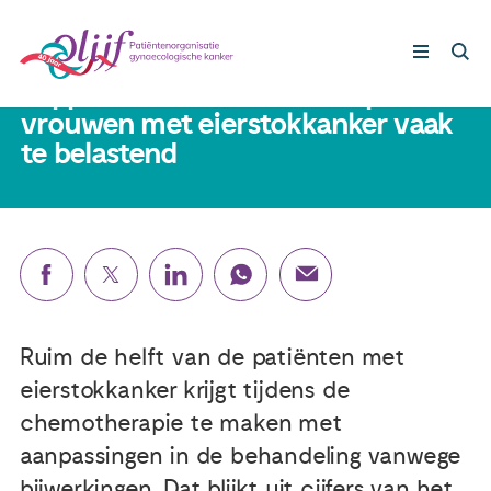
15 september 2025
Rapport IKNL: Chemotherapie voor
vrouwen met eierstokkanker vaak
te belastend
Gynaecologische kankers
Lotgenoten
Leven met/na kanker
Steun ons
Ruim de helft van de patiënten met
eierstokkanker krijgt tijdens de
Nieuws
chemotherapie te maken met
aanpassingen in de behandeling vanwege
Agenda
bijwerkingen. Dat blijkt uit cijfers van het