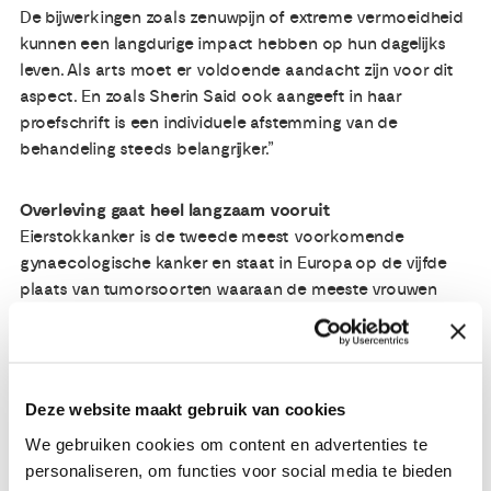
De bijwerkingen zoals zenuwpijn of extreme vermoeidheid
kunnen een langdurige impact hebben op hun dagelijks
leven. Als arts moet er voldoende aandacht zijn voor dit
aspect. En zoals Sherin Said ook aangeeft in haar
proefschrift is een individuele afstemming van de
behandeling steeds belangrijker.”
Overleving gaat heel langzaam vooruit
Eierstokkanker is de tweede meest voorkomende
gynaecologische kanker en staat in Europa op de vijfde
plaats van tumorsoorten waaraan de meeste vrouwen
doodgaan. Dat komt doordat de ziekte pas laat klachten
geeft, wat ervoor zorgt dat bij 83% van de patiënten de
ziekte in een gevorderd stadium wordt vastgesteld.
Hierdoor is de ziekte moeilijk te genezen. Van der Aa: “Dat
Deze website maakt gebruik van cookies
betekent dat een tweesporenbeleid van belang is: kijken
We gebruiken cookies om content en advertenties te
wat er nog mogelijk is met behandelingen, maar ook tijdig
personaliseren, om functies voor social media te bieden
starten met de inzet van palliatieve zorg. Dus aandacht