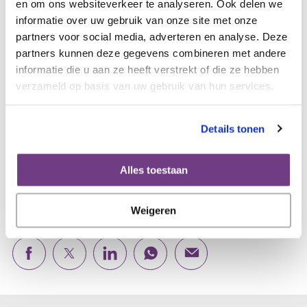
en om ons websiteverkeer te analyseren. Ook delen we
voor behoeften, proactieve zorgplanning en zeker ook
informatie over uw gebruik van onze site met onze
kwaliteit van leven.” De vijfjaarsoverleving voor vrouwen
partners voor social media, adverteren en analyse. Deze
met hoog stadium eierstokkanker is 23%. De laatste
partners kunnen deze gegevens combineren met andere
decennia is er vooruitgang, maar het gaat erg langzaam.
informatie die u aan ze heeft verstrekt of die ze hebben
Op dit moment is bijna 40 procent van alle vrouwen met
verzameld op basis van uw gebruik van hun services.
eierstokkanker na vijf jaar nog in leven, in 1990 was dat
percentage 32 procent
Details tonen
* In verband met de beschikbaarheid van data over het
optreden van recidieven zijn niet alle regio's opgenomen in
Alles toestaan
deze percentages.
Weigeren