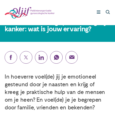
15 maart 2021
Sociale steun, begrip en nazorg bij
kanker: wat is jouw ervaring?
Gynaecologische kankers
Lotgenoten
Leven met/na kanker
In hoeverre voel(de) jij je emotioneel
Steun ons
gesteund door je naasten en krijg of
kreeg je praktische hulp van de mensen
Nieuws
om je heen? En voel(de) je je begrepen
door familie, vrienden en bekenden?
Agenda