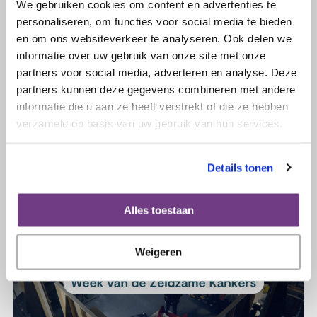
We gebruiken cookies om content en advertenties te
personaliseren, om functies voor social media te bieden
en om ons websiteverkeer te analyseren. Ook delen we
10 maart 2021
informatie over uw gebruik van onze site met onze
Manou vertelt haar verhaal voor de
partners voor social media, adverteren en analyse. Deze
Week van de Zeldzame kankers
partners kunnen deze gegevens combineren met andere
informatie die u aan ze heeft verstrekt of die ze hebben
verzameld op basis van uw gebruik van hun services.
Lees verder
Details tonen
Alles toestaan
Weigeren