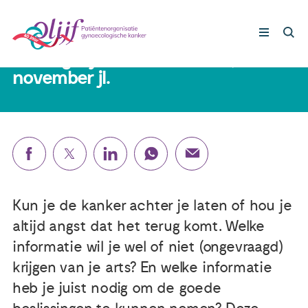
14 november 2024
Verslag bijeenkomst Leiden, 5
november jl.
Gynaecologische kankers
Lotgenoten
Leven met/na kanker
Kun je de kanker achter je laten of hou je
Steun ons
altijd angst dat het terug komt. Welke
informatie wil je wel of niet (ongevraagd)
Nieuws
krijgen van je arts? En welke informatie
heb je juist nodig om de goede
Agenda