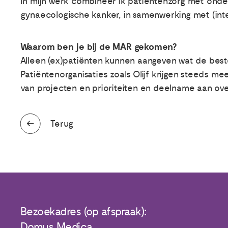
In mijn werk combineer ik patiëntenzorg met onde
gynaecologische kanker, in samenwerking met (inter
Waarom ben je bij de MAR gekomen?
Alleen (ex)patiënten kunnen aangeven wat de beste 
Patiëntenorganisaties zoals Olijf krijgen steeds me
van projecten en prioriteiten en deelname aan over
Terug
Bezoekadres (op afspraak):
Domus Medica