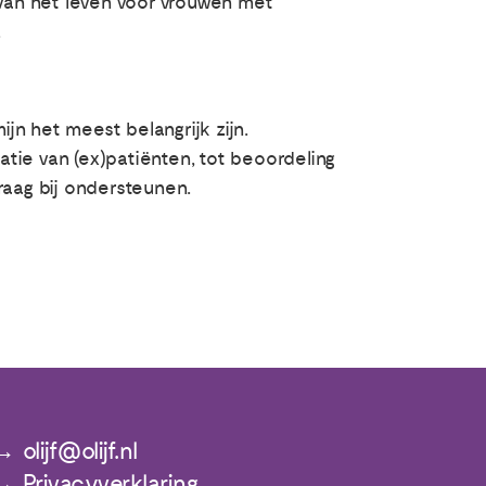
van het leven voor vrouwen met
.
jn het meest belangrijk zijn.
atie van (ex)patiënten, tot beoordeling
raag bij ondersteunen.
olijf@olijf.nl
Privacyverklaring