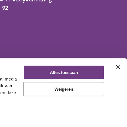
 92
Alles toestaan
ial media
ik van
Weigeren
nen deze
aangesloten bij