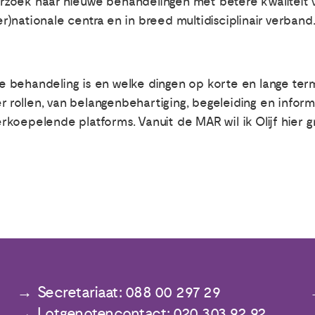
rzoek naar nieuwe behandelingen met betere kwaliteit 
)nationale centra en in breed multidisciplinair verband
behandeling is en welke dingen op korte en lange termi
er rollen, van belangenbehartiging, begeleiding en inform
koepelende platforms. Vanuit de MAR wil ik Olijf hier g
Secretariaat: 088 00 297 29
Lotgenotencontact: 020 303 92 92