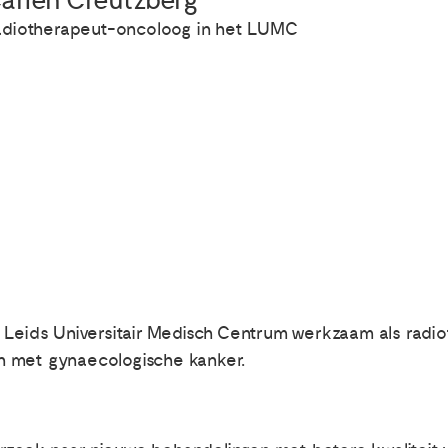
arien Creutzberg
adiotherapeut-oncoloog in het LUMC
t Leids Universitair Medisch Centrum werkzaam als radi
n met gynaecologische kanker.