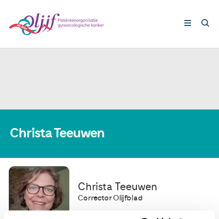
Gynaecologische kankers
Lotgenoten
Leven met/na kanker
Christa Teeuwen
Steun ons
Christa Teeuwen
Nieuws
Corrector Olijfblad
Agenda