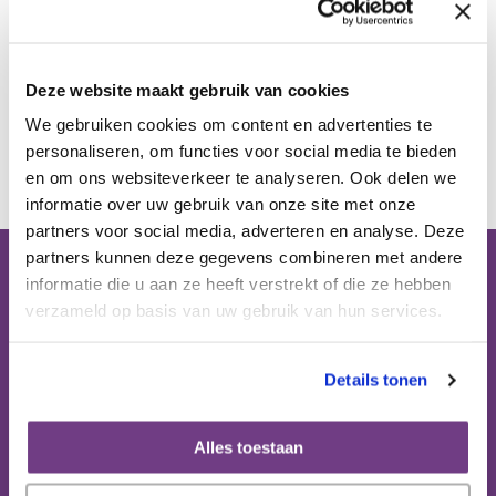
Publicaties
Deze website maakt gebruik van cookies
Ervaringsdeskundigheid
We gebruiken cookies om content en advertenties te
Terug
personaliseren, om functies voor social media te bieden
Over ons
en om ons websiteverkeer te analyseren. Ook delen we
informatie over uw gebruik van onze site met onze
partners voor social media, adverteren en analyse. Deze
Contact
partners kunnen deze gegevens combineren met andere
informatie die u aan ze heeft verstrekt of die ze hebben
Bezoekadres (op afspraak):
verzameld op basis van uw gebruik van hun services.
Domus Medica
Mercatorlaan 1200 (6e etage)
3528 BL Utrecht
Details tonen
Postbus 8152
Alles toestaan
3503 RD Utrecht