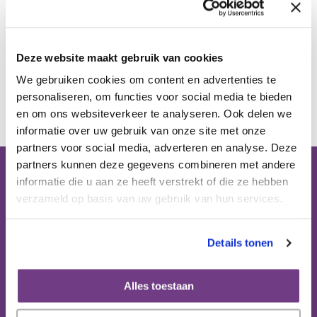
Publicaties
Deze website maakt gebruik van cookies
Ervaringsdeskundigheid
We gebruiken cookies om content en advertenties te
Terug
personaliseren, om functies voor social media te bieden
Over ons
en om ons websiteverkeer te analyseren. Ook delen we
informatie over uw gebruik van onze site met onze
partners voor social media, adverteren en analyse. Deze
Contact
partners kunnen deze gegevens combineren met andere
informatie die u aan ze heeft verstrekt of die ze hebben
Bezoekadres (op afspraak):
verzameld op basis van uw gebruik van hun services.
Domus Medica
Mercatorlaan 1200 (6e etage)
3528 BL Utrecht
Details tonen
Postbus 8152
Alles toestaan
3503 RD Utrecht