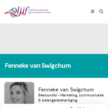
Gynaecologische kankers
Lotgenoten
Leven met/na kanker
Fenneke van Swigchum
Steun ons
Fenneke van Swigchum
Nieuws
Bestuurslid - Marketing, communicatie
& belangenbehartiging
Agenda