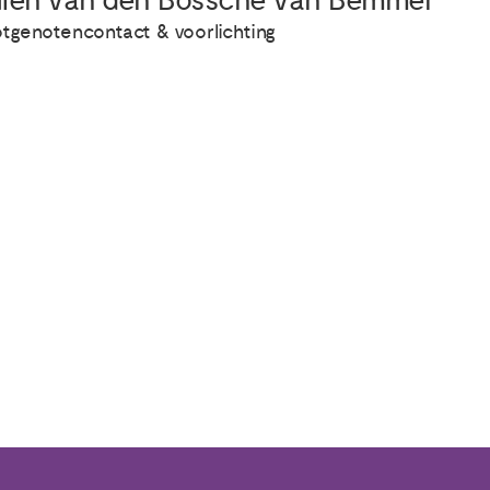
ien van den Bossche van Bemmel
tgenotencontact & voorlichting