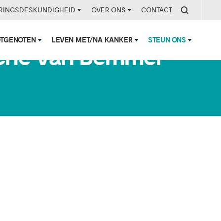
RINGSDESKUNDIGHEID
OVER ONS
CONTACT
OTGENOTEN
LEVEN MET/NA KANKER
STEUN ONS
sche van Bemmel