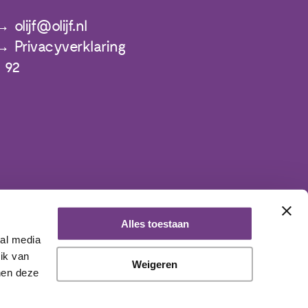
olijf@olijf.nl
Privacyverklaring
 92
Alles toestaan
ial media
ik van
Weigeren
nen deze