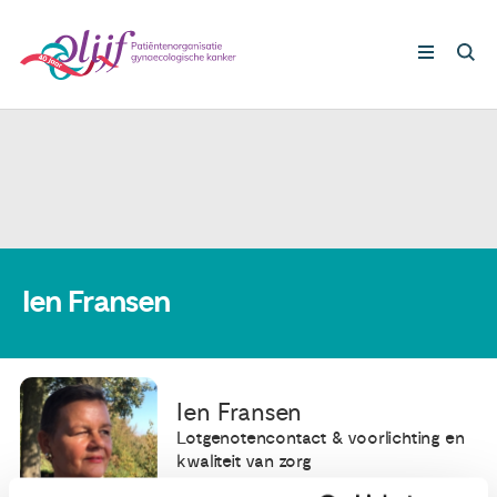
Gynaecologische kankers
Lotgenoten
Leven met/na kanker
Ien Fransen
Steun ons
Ien Fransen
Nieuws
Lotgenotencontact & voorlichting en
kwaliteit van zorg
Agenda