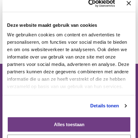
Publicaties
Deze website maakt gebruik van cookies
Ervaringsdeskundigheid
We gebruiken cookies om content en advertenties te
Terug
personaliseren, om functies voor social media te bieden
Over ons
en om ons websiteverkeer te analyseren. Ook delen we
informatie over uw gebruik van onze site met onze
partners voor social media, adverteren en analyse. Deze
Contact
partners kunnen deze gegevens combineren met andere
informatie die u aan ze heeft verstrekt of die ze hebben
Bezoekadres (op afspraak):
verzameld op basis van uw gebruik van hun services.
Domus Medica
Mercatorlaan 1200 (6e etage)
3528 BL Utrecht
Details tonen
Postbus 8152
Alles toestaan
3503 RD Utrecht