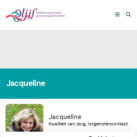
Gynaecologische kankers
Lotgenoten
Leven met/na kanker
Jacqueline
Steun ons
Jacqueline
Nieuws
Kwaliteit van zorg, lotgenotencontact
Agenda