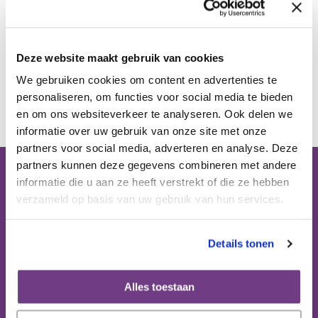
Publicaties
Deze website maakt gebruik van cookies
Ervaringsdeskundigheid
We gebruiken cookies om content en advertenties te
Terug
personaliseren, om functies voor social media te bieden
Over ons
en om ons websiteverkeer te analyseren. Ook delen we
informatie over uw gebruik van onze site met onze
partners voor social media, adverteren en analyse. Deze
Contact
partners kunnen deze gegevens combineren met andere
informatie die u aan ze heeft verstrekt of die ze hebben
Bezoekadres (op afspraak):
verzameld op basis van uw gebruik van hun services.
Domus Medica
Mercatorlaan 1200 (6e etage)
3528 BL Utrecht
Details tonen
Postbus 8152
Alles toestaan
3503 RD Utrecht