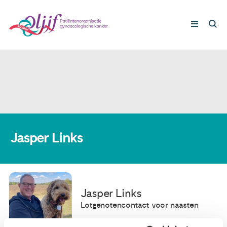
Gynaecologische kankers
Lotgenoten
Leven met/na kanker
Jasper Links
Steun ons
Jasper Links
Nieuws
Lotgenotencontact voor naasten
Agenda