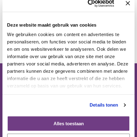
Publicaties
Deze website maakt gebruik van cookies
Ervaringsdeskundigheid
We gebruiken cookies om content en advertenties te
Terug
personaliseren, om functies voor social media te bieden
Over ons
en om ons websiteverkeer te analyseren. Ook delen we
informatie over uw gebruik van onze site met onze
partners voor social media, adverteren en analyse. Deze
Contact
partners kunnen deze gegevens combineren met andere
informatie die u aan ze heeft verstrekt of die ze hebben
Bezoekadres (op afspraak):
verzameld op basis van uw gebruik van hun services.
Domus Medica
Mercatorlaan 1200 (6e etage)
3528 BL Utrecht
Details tonen
Postbus 8152
Alles toestaan
3503 RD Utrecht