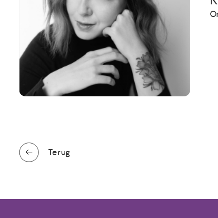
K
O
Terug