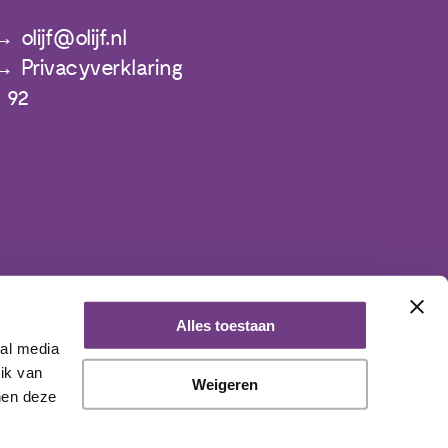
olijf@olijf.nl
Privacyverklaring
 92
Alles toestaan
ial media
ik van
Weigeren
nen deze