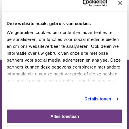
Publicaties
Deze website maakt gebruik van cookies
Ervaringsdeskundigheid
We gebruiken cookies om content en advertenties te
Terug
personaliseren, om functies voor social media te bieden
Over ons
en om ons websiteverkeer te analyseren. Ook delen we
informatie over uw gebruik van onze site met onze
partners voor social media, adverteren en analyse. Deze
Contact
partners kunnen deze gegevens combineren met andere
informatie die u aan ze heeft verstrekt of die ze hebben
Bezoekadres (op afspraak):
verzameld op basis van uw gebruik van hun services.
Domus Medica
Mercatorlaan 1200 (6e etage)
3528 BL Utrecht
Details tonen
Postbus 8152
Alles toestaan
3503 RD Utrecht