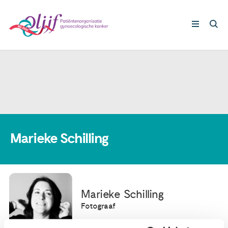
Gynaecologische kankers
Lotgenoten
Leven met/na kanker
Marieke Schilling
Steun ons
Marieke Schilling
Nieuws
Fotograaf
Agenda