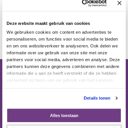
Publicaties
Deze website maakt gebruik van cookies
Ervaringsdeskundigheid
We gebruiken cookies om content en advertenties te
Terug
personaliseren, om functies voor social media te bieden
Over ons
en om ons websiteverkeer te analyseren. Ook delen we
informatie over uw gebruik van onze site met onze
partners voor social media, adverteren en analyse. Deze
Contact
partners kunnen deze gegevens combineren met andere
informatie die u aan ze heeft verstrekt of die ze hebben
Bezoekadres (op afspraak):
verzameld op basis van uw gebruik van hun services.
Domus Medica
Mercatorlaan 1200 (6e etage)
3528 BL Utrecht
Details tonen
Postbus 8152
Alles toestaan
3503 RD Utrecht