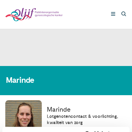
Gynaecologische kankers
Lotgenoten
Leven met/na kanker
Marinde
Steun ons
Marinde
Nieuws
Lotgenotencontact & voorlichting,
kwaliteit van zorg
Agenda