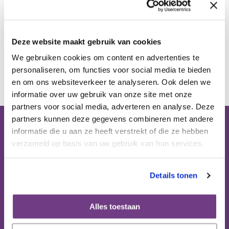
Publicaties
Deze website maakt gebruik van cookies
Ervaringsdeskundigheid
We gebruiken cookies om content en advertenties te
Terug
personaliseren, om functies voor social media te bieden
Over ons
en om ons websiteverkeer te analyseren. Ook delen we
informatie over uw gebruik van onze site met onze
partners voor social media, adverteren en analyse. Deze
Contact
partners kunnen deze gegevens combineren met andere
informatie die u aan ze heeft verstrekt of die ze hebben
Bezoekadres (op afspraak):
verzameld op basis van uw gebruik van hun services.
Domus Medica
Mercatorlaan 1200 (6e etage)
3528 BL Utrecht
Details tonen
Postbus 8152
Alles toestaan
3503 RD Utrecht