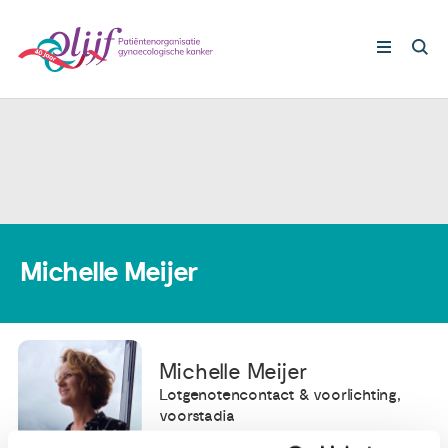
Gynaecologische kankers
Lotgenoten
Leven met/na kanker
Michelle Meijer
Steun ons
Michelle Meijer
Nieuws
Lotgenotencontact & voorlichting,
voorstadia
Agenda