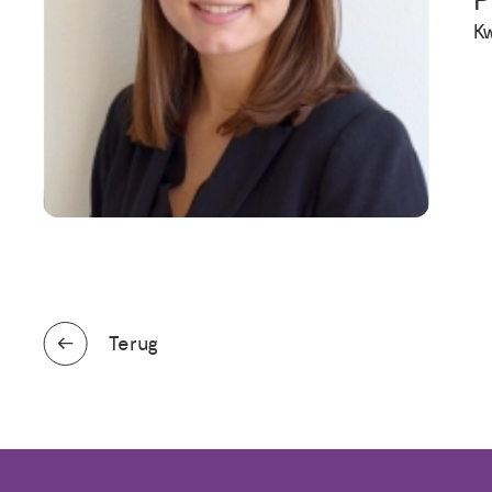
P
Kw
Terug