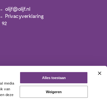
olijf@olijf.nl
Privacyverklaring
 92
Alles toestaan
ial media
ik van
Weigeren
nen deze