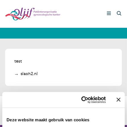
test
SLASH2
Gynaecologische kankers
Lotgenoten
test
Leven met/na kanker
slash2.nl
Steun ons
Nieuws
Deze website maakt gebruik van cookies
Agenda