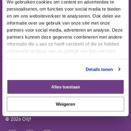
We gebruiken cookies om content en advertenties te
personaliseren, om functies voor social media te bieden
Publicaties
en om ons websiteverkeer te analyseren. Ook delen we
Bezoekadres (op afspraak):
informatie over uw gebruik van onze site met onze
Domus Medica
partners voor social media, adverteren en analyse. Deze
Ervaringsdeskundigheid
Mercatorlaan 1200 (6e etage)
partners kunnen deze gegevens combineren met andere
3528 BL Utrecht
informatie die u aan ze heeft verstrekt of die ze hebben
Over ons
verzameld op basis van uw gebruik van hun services.
Postbus 8152
3503 RD Utrecht
Contact
Details tonen
IBAN: NL64 ABNA 0553 3394 00
Secretariaat: 088 00 297 29
Alles toestaan
olijf@olijf.nl
Lotgenotencontact: 020 303 92 92
Weigeren
Privacyverklaring
Lotgenotencontact WhatsApp 020 303 92 92
© 2026 Olijf