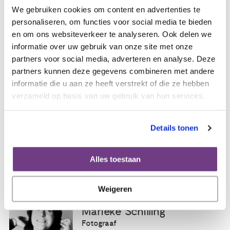
We gebruiken cookies om content en advertenties te
Fotografen
personaliseren, om functies voor social media te bieden
en om ons websiteverkeer te analyseren. Ook delen we
informatie over uw gebruik van onze site met onze
Margo Kolen
partners voor social media, adverteren en analyse. Deze
Beeldredacteur, online communicatie
partners kunnen deze gegevens combineren met andere
informatie die u aan ze heeft verstrekt of die ze hebben
verzameld op basis van uw gebruik van hun services.
Details tonen
Cynthia Kolenbrander
Fotograaf
Alles toestaan
Weigeren
Marieke Schilling
Fotograaf