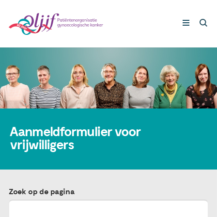
Gynaecologische kankers
Lotgenoten
Leven met/na kanker
Aanmeldformulier voor
vrijwilligers
Steun ons
Nieuws
Zoek op de pagina
Agenda