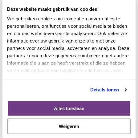
Deze website maakt gebruik van cookies
Ik heb interesse voor (meerdere antwoorden mogelijk)
We gebruiken cookies om content en advertenties te
De eerste 4 soorten vrijwilligerswerk, met een * erachter, kun je
personaliseren, om functies voor social media te bieden
alleen aankruisen als je zelf ervaring hebt met een vorm van
en om ons websiteverkeer te analyseren. Ook delen we
gynaecologische kanker.
informatie over uw gebruik van onze site met onze
Lotgenotencontact*
partners voor social media, adverteren en analyse. Deze
Geven van presentaties/lezingen*
partners kunnen deze gegevens combineren met andere
informatie die u aan ze heeft verstrekt of die ze hebben
Organiseren themabijeenkomsten*
verzameld op basis van uw gebruik van hun services.
Meelezen vanuit patiëntenperspectief met
richtlijnen/zorgpaden/onderzoeksvoorstellen*
Details tonen
Organisatie evenementen, zoals Olijf Congresdag
Webredactie
Alles toestaan
Schrijven artikelen voor Olijfblad en/of online
Beoordelen en herschrijven ingewikkelde teksten
Weigeren
Social media