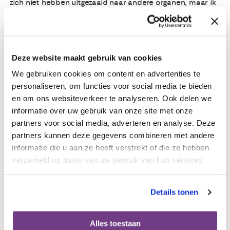
zich niet hebben uitgezaaid naar andere organen, maar ik
moet wel zo snel mogelijk starten met een nieuwe reeks
van chemokuren.
Dactinomycine is het nieuwe middel wat wordt ingezet. Dit
Deze website maakt gebruik van cookies
regime bestaat uit 5 dagen achter elkaar een infuus en
We gebruiken cookies om content en advertenties te
dan een week rust. Inmiddels beginnen de behandelingen
personaliseren, om functies voor social media te bieden
zijn tol te eisen en ik stop tijdelijk met werken. Gelukkig
en om ons websiteverkeer te analyseren. Ook delen we
reageer ik wel op dit middel en na vier kuren staat de
informatie over uw gebruik van onze site met onze
teller eindelijk op 0. Door de MTXresistentie ben ik van de
partners voor social media, adverteren en analyse. Deze
laag-risico groep naar de hoog-risico groep geplaatst en
partners kunnen deze gegevens combineren met andere
moet ik twee jaar lang elke maand mijn bloed laten
informatie die u aan ze heeft verstrekt of die ze hebben
testen. Ook moet ik minstens een jaar wachten met een
verzameld op basis van uw gebruik van hun services.
eventuele volgende zwangerschap.
En nu?
Details tonen
Afgelopen juni heb ik mijn laatste controle gehad en kan ik
na 2,5 jaar weer naar de toekomst gaan kijken. Lichamelijk
Alles toestaan
ben ik weer helemaal in orde, maar de onzekerheid is nog