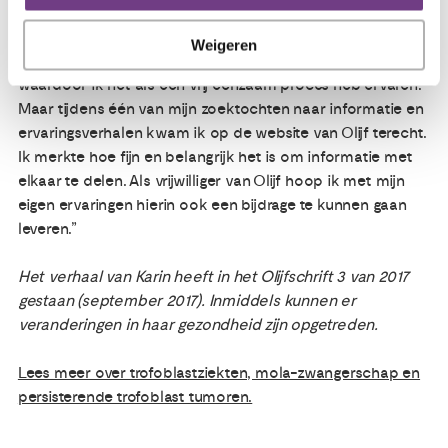
altijd aanwezig. Omdat een persisterende trofoblast tumor
vrij zeldzaam is, is er weinig informatie beschikbaar. Het is
Weigeren
hierdoor lastig om mijn verhaal met anderen te delen,
waardoor ik het als een vrij eenzaam proces heb ervaren.
Maar tijdens één van mijn zoektochten naar informatie en
ervaringsverhalen kwam ik op de website van Olijf terecht.
Ik merkte hoe fijn en belangrijk het is om informatie met
elkaar te delen. Als vrijwilliger van Olijf hoop ik met mijn
eigen ervaringen hierin ook een bijdrage te kunnen gaan
leveren.”
Het verhaal van Karin heeft in het Olijfschrift 3 van 2017
gestaan (september 2017). Inmiddels kunnen er
veranderingen in haar gezondheid zijn opgetreden.
Lees meer over trofoblastziekten, mola-zwangerschap en
persisterende trofoblast tumoren.