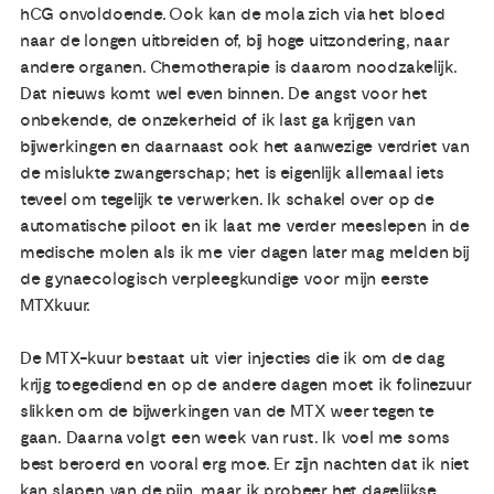
hCG onvoldoende. Ook kan de mola zich via het bloed
naar de longen uitbreiden of, bij hoge uitzondering, naar
andere organen. Chemotherapie is daarom noodzakelijk.
Dat nieuws komt wel even binnen. De angst voor het
onbekende, de onzekerheid of ik last ga krijgen van
bijwerkingen en daarnaast ook het aanwezige verdriet van
de mislukte zwangerschap; het is eigenlijk allemaal iets
teveel om tegelijk te verwerken. Ik schakel over op de
automatische piloot en ik laat me verder meeslepen in de
medische molen als ik me vier dagen later mag melden bij
de gynaecologisch verpleegkundige voor mijn eerste
MTXkuur.
De MTX-kuur bestaat uit vier injecties die ik om de dag
krijg toegediend en op de andere dagen moet ik folinezuur
slikken om de bijwerkingen van de MTX weer tegen te
gaan. Daarna volgt een week van rust. Ik voel me soms
best beroerd en vooral erg moe. Er zijn nachten dat ik niet
kan slapen van de pijn, maar ik probeer het dagelijkse