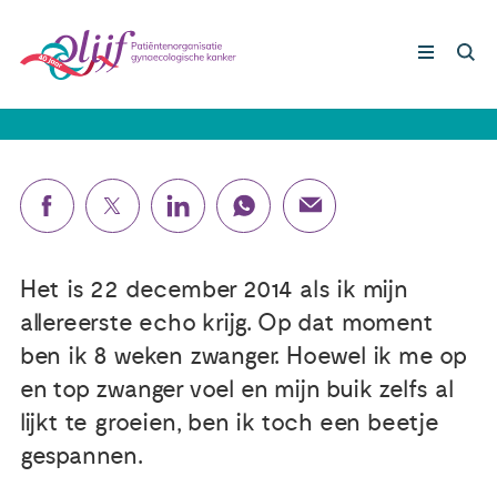
Karin (33): 'Hoe heeft mijn lichaam
mij zo kunnen foppen?'
Gynaecologische kankers
Lotgenoten
Leven met/na kanker
Het is 22 december 2014 als ik mijn
allereerste echo krijg. Op dat moment
Steun ons
ben ik 8 weken zwanger. Hoewel ik me op
en top zwanger voel en mijn buik zelfs al
lijkt te groeien, ben ik toch een beetje
Nieuws
gespannen.
Agenda