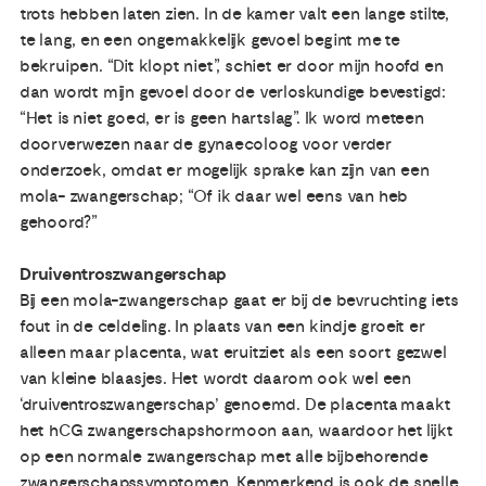
trots hebben laten zien. In de kamer valt een lange stilte,
te lang, en een ongemakkelijk gevoel begint me te
bekruipen. “Dit klopt niet”, schiet er door mijn hoofd en
dan wordt mijn gevoel door de verloskundige bevestigd:
“Het is niet goed, er is geen hartslag”. Ik word meteen
doorverwezen naar de gynaecoloog voor verder
onderzoek, omdat er mogelijk sprake kan zijn van een
mola- zwangerschap; “Of ik daar wel eens van heb
gehoord?”
Druiventroszwangerschap
Bij een mola-zwangerschap gaat er bij de bevruchting iets
fout in de celdeling. In plaats van een kindje groeit er
alleen maar placenta, wat eruitziet als een soort gezwel
van kleine blaasjes. Het wordt daarom ook wel een
‘druiventroszwangerschap’ genoemd. De placenta maakt
het hCG zwangerschapshormoon aan, waardoor het lijkt
op een normale zwangerschap met alle bijbehorende
zwangerschapssymptomen. Kenmerkend is ook de snelle