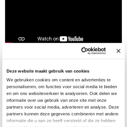
Video: De gevolgen van gynaecologische
kanker op de werking van seks
Deze website maakt gebruik van cookies
We gebruiken cookies om content en advertenties te
personaliseren, om functies voor social media te bieden
en om ons websiteverkeer te analyseren. Ook delen we
informatie over uw gebruik van onze site met onze
partners voor social media, adverteren en analyse. Deze
partners kunnen deze gegevens combineren met andere
informatie die u aan ze heeft verstrekt of die ze hebben