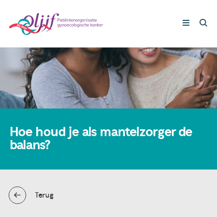
Gynaecologische kankers
Lotgenoten
Leven met/na kanker
Hoe houd je als mantelzorger de
balans?
Steun ons
Nieuws
Terug
Agenda