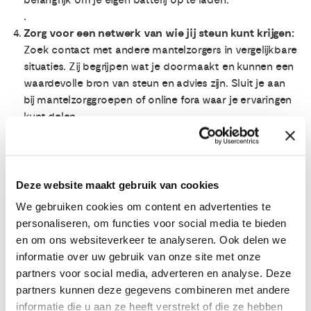
.
Zorg voor een netwerk van wie jij steun kunt krijgen:
Zoek contact met andere mantelzorgers in vergelijkbare
situaties. Zij begrijpen wat je doormaakt en kunnen een
waardevolle bron van steun en advies zijn. Sluit je aan
bij mantelzorggroepen of online fora waar je ervaringen
kunt delen.
.
Zorg voor goede communicatie met je dierbare:
Bespreek met de persoon voor wie je zorgt haar
zorgbehoeften, verwachtingen en mogelijke
Deze website maakt gebruik van cookies
aanpassingen. Wat kan en wil ze zelf doen en waar heeft
We gebruiken cookies om content en advertenties te
ze hulp bij nodig? Overleg ook met andere familieleden
personaliseren, om functies voor social media te bieden
om ervoor te zorgen dat iedereen op de hoogte is wat
en om ons websiteverkeer te analyseren. Ook delen we
nodig is en kan bijdragen aan de zorgtaken.
informatie over uw gebruik van onze site met onze
.
partners voor social media, adverteren en analyse. Deze
Zoek uit welke diensten er mogelijk zijn in jouw regio:
partners kunnen deze gegevens combineren met andere
Informeer jezelf over de ondersteunende diensten voor
informatie die u aan ze heeft verstrekt of die ze hebben