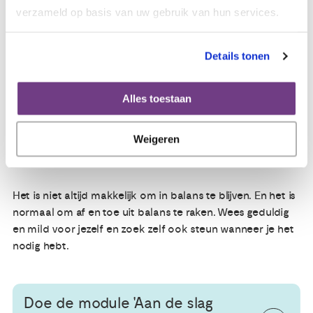
mantelzorgers in jouw regio. Er kunnen bijvoorbeeld
verzameld op basis van uw gebruik van hun services.
respijtzorgprogramma's, thuiszorgdiensten of andere
voorzieningen zijn die je kunnen helpen de zorglast te
verlichten.
Details tonen
.
Zorg voor je eigen gezondheid:
Verwaarloos je eigen
Alles toestaan
gezondheid niet. Zorg voor voldoende slaap, gezonde
voeding en lichaamsbeweging. Zoek indien nodig
professionele hulp om met eventuele stress of
Weigeren
emotionele uitdagingen om te gaan.
Het is niet altijd makkelijk om in balans te blijven. En het is
normaal om af en toe uit balans te raken. Wees geduldig
en mild voor jezelf en zoek zelf ook steun wanneer je het
nodig hebt.
Doe de module 'Aan de slag