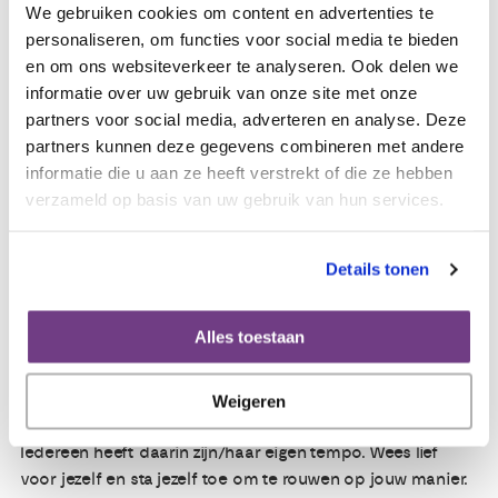
Wees vriendelijk en lief voor jezelf: Het is normaal om
We gebruiken cookies om content en advertenties te
goede en slechte dagen te hebben. Wees geduldig en
personaliseren, om functies voor social media te bieden
vriendelijk voor jezelf tijdens dit proces. Geef jezelf
en om ons websiteverkeer te analyseren. Ook delen we
toestemming om plezier te hebben en van het leven te
informatie over uw gebruik van onze site met onze
genieten, zelfs als het verdriet nog steeds aanwezig is.
partners voor social media, adverteren en analyse. Deze
Ook het weer liefhebben van iemand kan daarbij horen.
partners kunnen deze gegevens combineren met andere
informatie die u aan ze heeft verstrekt of die ze hebben
verzameld op basis van uw gebruik van hun services.
Ontdek nieuwe interesses of pak oude interesses weer
op: Het kan helpen om nieuwe dingen uit te proberen
en jezelf uit te dagen. Ontdek nieuwe hobby's, ga op
Details tonen
avontuur, leer iets nieuws. Pak een oude hobby of
interesse weer op. Ga sporten met bekenden en
onbekenden. Dit kan je helpen om jezelf opnieuw uit te
Alles toestaan
vinden en vreugde te vinden in het leven.
Weigeren
Het is normaal om tijd nodig te hebben om te herstellen.
Iedereen heeft daarin zijn/haar eigen tempo. Wees lief
voor jezelf en sta jezelf toe om te rouwen op jouw manier.