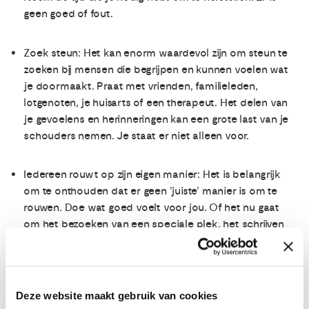
geen goed of fout.
Zoek steun: Het kan enorm waardevol zijn om steun te
zoeken bij mensen die begrijpen en kunnen voelen wat
je doormaakt. Praat met vrienden, familieleden,
lotgenoten, je huisarts of een therapeut. Het delen van
je gevoelens en herinneringen kan een grote last van je
schouders nemen. Je staat er niet alleen voor.
Iedereen rouwt op zijn eigen manier: Het is belangrijk
om te onthouden dat er geen ’juiste’ manier is om te
rouwen. Doe wat goed voelt voor jou. Of het nu gaat
om het bezoeken van een speciale plek, het schrijven
van een brief aan je dierbare of het creëren van een
gedenkplaats, vind manieren om je emoties te uiten en
de band met je geliefde te behouden.
Deze website maakt gebruik van cookies