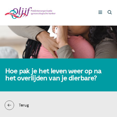
Gynaecologische kankers
Lotgenoten
Leven met/na kanker
Hoe pak je het leven weer op na
het overlijden van je dierbare?
Steun ons
Nieuws
Terug
Agenda