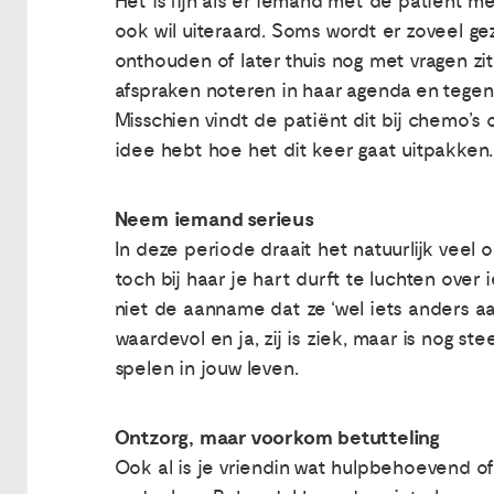
Het is fijn als er iemand met de patiënt m
ook wil uiteraard. Soms wordt er zoveel ge
onthouden of later thuis nog met vragen zi
afspraken noteren in haar agenda en tegen 
Misschien vindt de patiënt dit bij chemo’s 
idee hebt hoe het dit keer gaat uitpakken.
Neem iemand serieus
In deze periode draait het natuurlijk veel o
toch bij haar je hart durft te luchten over i
niet de aanname dat ze ‘wel iets anders aan
waardevol en ja, zij is ziek, maar is nog st
spelen in jouw leven.
Ontzorg, maar voorkom betutteling
Ook al is je vriendin wat hulpbehoevend of