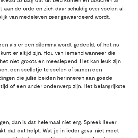
iveau zo laag dat uit bed komen en douchen al
iet aan de orde en zich daar schuldig over voelen al
 blijk van medeleven zeer gewaardeerd wordt.
pen als er een dilemma wordt gedeeld, of het nu
 kunt er altijd zijn. Hou van iemand wanneer die
het niet groots en meeslepend. Het kan leuk zijn
jken, een spelletje te spelen of samen een
dingen die jullie beiden herinneren aan goede
dertijd of een ander onderwerp zijn. Het belangrijkste
gen, dan is dat helemaal niet erg. Spreek liever
t dat dat helpt. Wat je in ieder geval níet moet