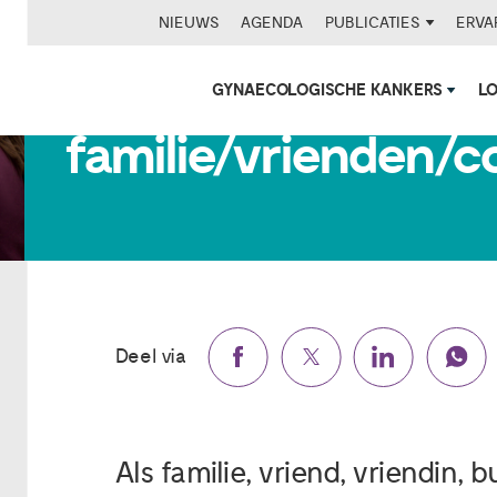
NIEUWS
AGENDA
PUBLICATIES
ERVA
Wat kun je als
GYNAECOLOGISCHE KANKERS
L
familie/vrienden/c
Deel via
Als familie, vriend, vriendin, b