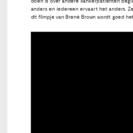
doen is over andere kankerpatiënten begin
anders en iedereen ervaart het anders. Zeg 
dit filmpje van Brené Brown wordt goed het