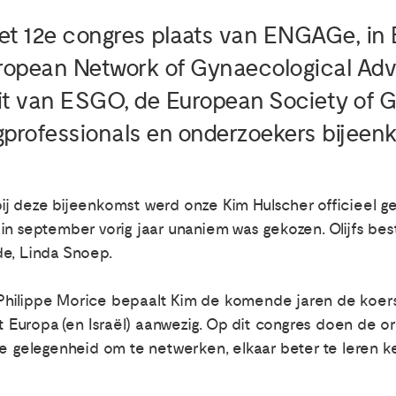
et 12e congres plaats van ENGAGe, in 
ropean Network of Gynaecological Ad
t van ESGO, de European Society of G
gprofessionals en onderzoekers bijeen
n bij deze bijeenkomst werd onze Kim Hulscher officieel 
in september vorig jaar unaniem was gekozen. Olijfs be
de, Linda Snoep.
hilippe Morice bepaalt Kim de komende jaren de koers
it Europa (en Israël) aanwezig. Op dit congres doen de or
ie gelegenheid om te netwerken, elkaar beter te leren k