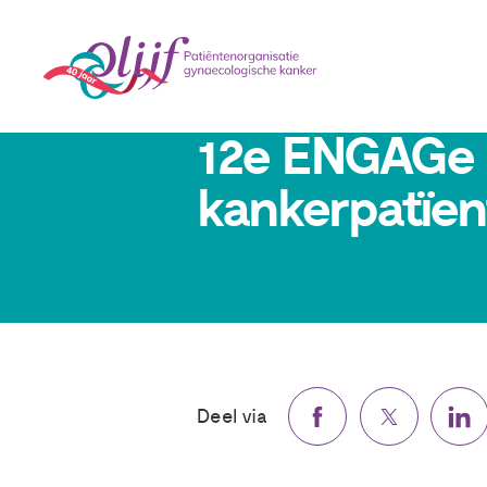
12 april 2024
12e ENGAGe 
kankerpatïen
Deel via