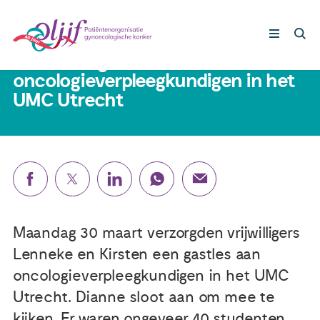
1 mei 2026
30 maart: gastles aan
oncologieverpleegkundigen in het
UMC Utrecht
Gynaecologische kankers
Lotgenoten
Leven met/na kanker
Steun ons
Maandag 30 maart verzorgden vrijwilligers
Lenneke en Kirsten een gastles aan
Nieuws
oncologieverpleegkundigen in het UMC
Utrecht. Dianne sloot aan om mee te
Agenda
kijken. Er waren ongeveer 40 studenten