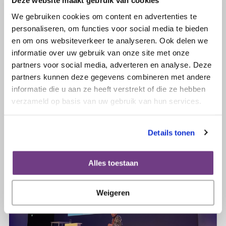
Deze website maakt gebruik van cookies
We gebruiken cookies om content en advertenties te
personaliseren, om functies voor social media te bieden
10 april 2026
en om ons websiteverkeer te analyseren. Ook delen we
Wie moet de Betty Bos-Olijfprijs
informatie over uw gebruik van onze site met onze
2026 winnen?
partners voor social media, adverteren en analyse. Deze
partners kunnen deze gegevens combineren met andere
informatie die u aan ze heeft verstrekt of die ze hebben
Lees verder
verzameld op basis van uw gebruik van hun services.
Details tonen
Alles toestaan
Weigeren