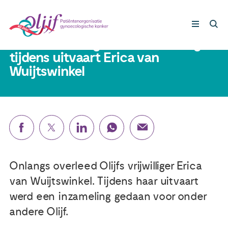
21 september 2023
€ 600.- ontvangen uit inzameling
tijdens uitvaart Erica van
Wuijtswinkel
Gynaecologische kankers
Lotgenoten
Leven met/na kanker
Steun ons
Onlangs overleed Olijfs vrijwilliger Erica
van Wuijtswinkel. Tijdens haar uitvaart
Nieuws
werd een inzameling gedaan voor onder
andere Olijf.
Agenda