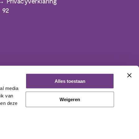
Privacyverklaring
 92
Alles toestaan
ial media
ik van
Weigeren
nen deze
aangesloten bij