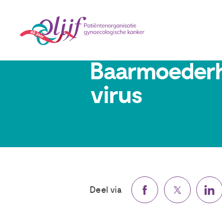
24 januari 2019
Baarmoederh
virus
Deel via