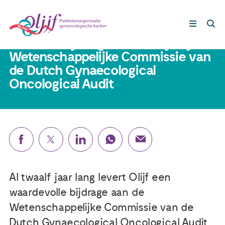
23 augustus 2024
Nieuwe vrijwilligers van Olijf bij
Wetenschappelijke Commissie van
de Dutch Gynaecological
Gynaecologische kankers
Oncological Audit
Lotgenoten
Leven met/na kanker
Steun ons
Al twaalf jaar lang levert Olijf een
waardevolle bijdrage aan de
Nieuws
Wetenschappelijke Commissie van de
Agenda
Dutch Gynaecological Oncological Audit