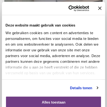
Deze website maakt gebruik van cookies
We gebruiken cookies om content en advertenties te
personaliseren, om functies voor social media te bieden
en om ons websiteverkeer te analyseren. Ook delen we
informatie over uw gebruik van onze site met onze
partners voor social media, adverteren en analyse. Deze
partners kunnen deze gegevens combineren met andere
informatie die u aan ze heeft verstrekt of die ze hebben
23 augustus 2024
verzameld op basis van uw gebruik van hun services.
Verslag themabijeenkomst voor
lotgenoten in Eindhoven, 28 mei jl.
Details tonen
Lees verder
Alles toestaan