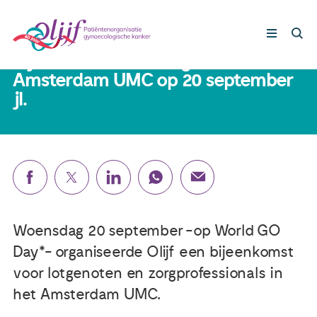
5 oktober 2023
Bijeenkomst voor lotgenoten in het
Amsterdam UMC op 20 september
jl.
Gynaecologische kankers
Lotgenoten
Leven met/na kanker
Steun ons
Woensdag 20 september -op World GO
Day*- organiseerde Olijf een bijeenkomst
Nieuws
voor lotgenoten en zorgprofessionals in
het Amsterdam UMC.
Agenda