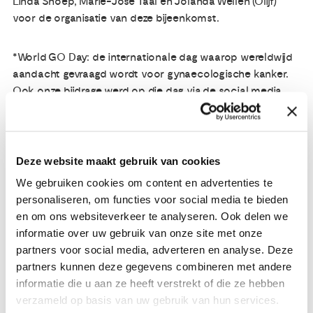
Linda Snoep, Marie-José Taal en Jolanda Wellen (Olijf)
voor de organisatie van deze bijeenkomst.
*World GO Day: de internationale dag waarop wereldwijd
aandacht gevraagd wordt voor gynaecologische kanker.
Ook onze bijdrage werd op die dag via de social media
wijd verspreid.
Door: Linda Snoep (linker foto hieronder, foto
Deze website maakt gebruik van cookies
rechtsonder is Jolanda Wellen)
We gebruiken cookies om content en advertenties te
personaliseren, om functies voor social media te bieden
en om ons websiteverkeer te analyseren. Ook delen we
informatie over uw gebruik van onze site met onze
partners voor social media, adverteren en analyse. Deze
partners kunnen deze gegevens combineren met andere
informatie die u aan ze heeft verstrekt of die ze hebben
verzameld op basis van uw gebruik van hun services.